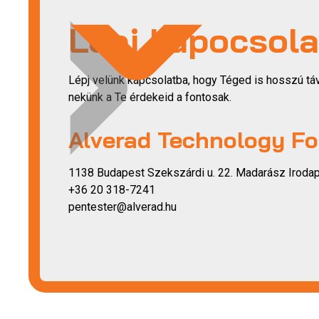
Lépj kapocsola
Lépj velünk kapcsolatba, hogy Téged is hosszú tá
nekünk a Te érdekeid a fontosak.
Alverad Technology Fo
1138 Budapest Szekszárdi u. 22. Madarász Irodapa
+36 20 318-7241
pentester@alverad.hu