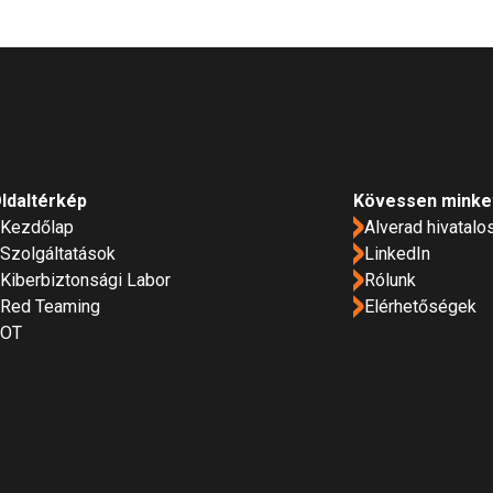
ldaltérkép
Kövessen minke
Kezdőlap
Alverad hivatalo
Szolgáltatások
LinkedIn
Kiberbiztonsági Labor
Rólunk
Red Teaming
Elérhetőségek
OT