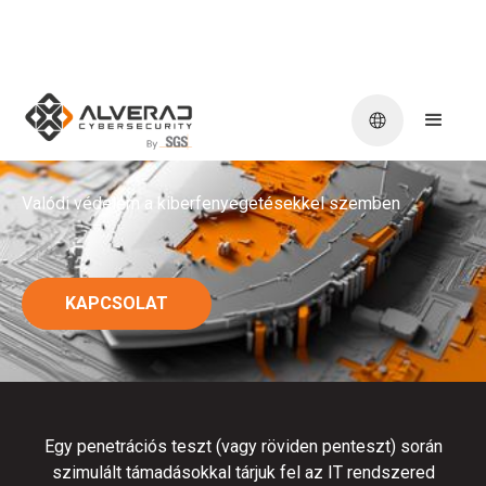
Penetrációs teszt
Valódi védelem a kiberfenyegetésekkel szemben
KAPCSOLAT
Egy penetrációs teszt (vagy röviden penteszt) során
szimulált támadásokkal tárjuk fel az IT rendszered