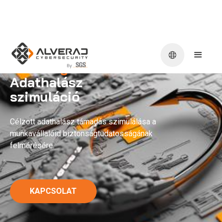
Phishing -
Adathalász
szimuláció
Célzott adathalász támadás szimulálása a
munkavállalóid biztonságtudatosságának
felmérésére.
KAPCSOLAT