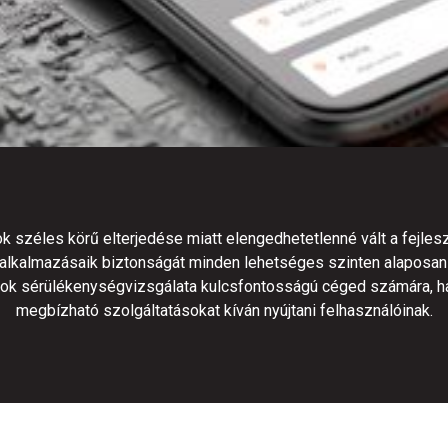
 széles körű elterjedése miatt elengedhetetlenné vált a fejle
alkalmazásaik biztonságát minden lehetséges szinten alaposan 
ok sérülékenységvizsgálata kulcsfontosságú céged számára, h
megbízható szolgáltatásokat kíván nyújtani felhasználóinak.