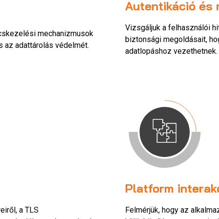
Autentikáció és
Vizsgáljuk a felhasználói 
ulcskezelési mechanizmusok
biztonsági megoldásait, h
s az adattárolás védelmét.
adatlopáshoz vezethetnek.
Platform intera
eiről, a TLS
Felmérjük, hogy az alkalm