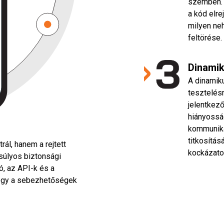
szemben. V
a kód elre
milyen ne
feltörése.
Dinamik
A dinamik
tesztelésr
jelentkező
hiányosság
kommuniká
titkosítás
ál, hanem a rejtett
kockázato
súlyos biztonsági
, az API-k és a
hogy a sebezhetőségek