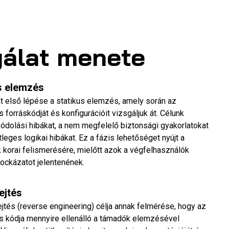
gálat menete
s elemzés
t első lépése a statikus elemzés, amely során az
 forráskódját és konfigurációit vizsgáljuk át. Célunk
 kódolási hibákat, a nem megfelelő biztonsági gyakorlatokat
leges logikai hibákat. Ez a fázis lehetőséget nyújt a
 korai felismerésére, mielőtt azok a végfelhasználók
ockázatot jelentenének.
ejtés
jtés (reverse engineering) célja annak felmérése, hogy az
s kódja mennyire ellenálló a támadók elemzésével