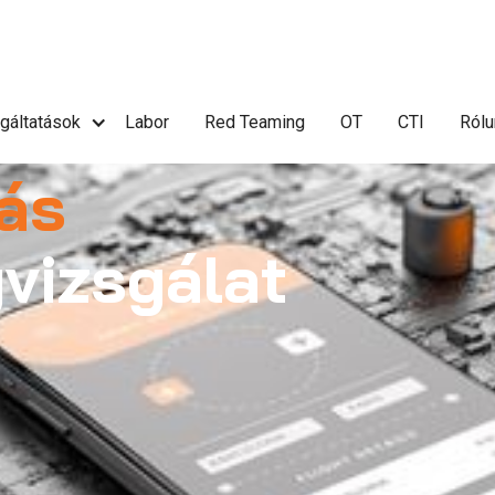
gáltatások
Labor
Red Teaming
OT
CTI
Rólu
ás
vizsgálat