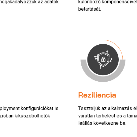
y megakadályozzuk az adatok
különböző komponenseivel, 
betartását.
Reziliencia
ployment konfigurációkat is
Teszteljük az alkalmazás e
ázisban kiküszöbölhetők
váratlan terhelést és a tám
leállás következne be.