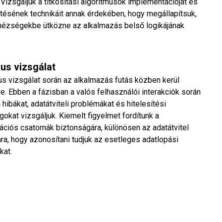
izsgáljuk a titkosítási algoritmusok implementációját és
jtésének technikáit annak érdekében, hogy megállapítsuk,
hézségekbe ütközne az alkalmazás belső logikájának
us vizsgálat
us vizsgálat során az alkalmazás futás közben kerül
e. Ebben a fázisban a valós felhasználói interakciók során
 hibákat, adatátviteli problémákat és hitelesítési
okat vizsgáljuk. Kiemelt figyelmet fordítunk a
ciós csatornák biztonságára, különösen az adatátvitel
ára, hogy azonosítani tudjuk az esetleges adatlopási
kat.