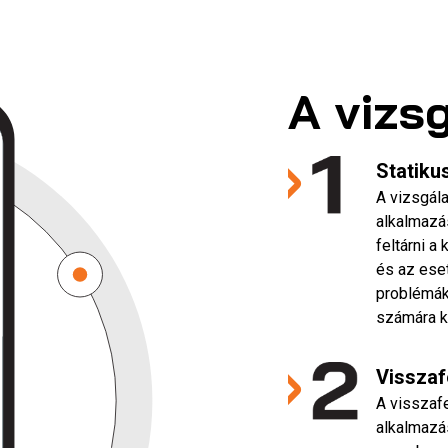
A vizs
Statiku
A vizsgála
alkalmazás
feltárni a
és az eset
problémák
számára k
Visszaf
A visszafe
alkalmazá