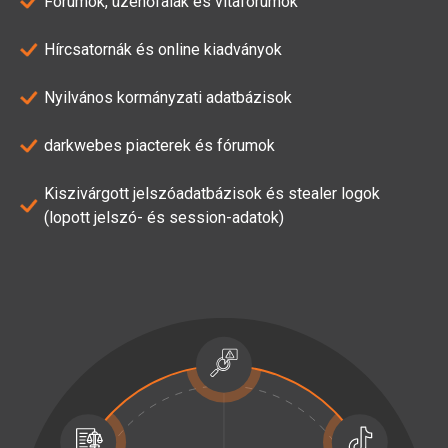
Fórumok, üzenőfalak és vitafórumok
Hírcsatornák és online kiadványok
Nyilvános kormányzati adatbázisok
darkwebes piacterek és fórumok
Kiszivárgott jelszóadatbázisok és stealer logok
(lopott jelszó- és session-adatok)