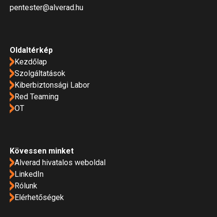
pentester@alverad.hu
Oldaltérkép
Kezdőlap
Szolgáltatások
Kiberbiztonsági Labor
Red Teaming
OT
Kövessen minket
Alverad hivatalos weboldal
LinkedIn
Rólunk
Elérhetőségek