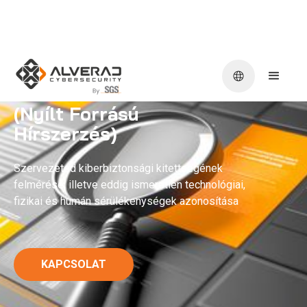
OSINT
(Nyílt Forrású
Hírszerzés)
Szervezeted kiberbiztonsági kitettségének
felmérése, illetve eddig ismeretlen technológiai,
fizikai és humán sérülékenységek azonosítása
KAPCSOLAT