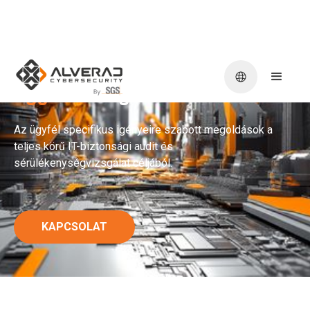
Egyedi
vizsgálatok
Az ügyfél specifikus igényeire szabott megoldások a
teljes körű IT-biztonsági audit és
sérülékenységvizsgálat céljából.
KAPCSOLAT