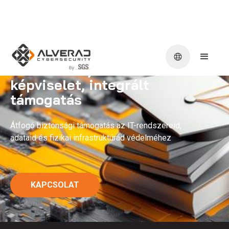
Tanácsadás,
képviselet, integrált
támogatás
Átfogó biztonsági támogatás az IT-rendszereid,
adataid és fizikai infrastruktúrád védelméhez
KAPCSOLAT