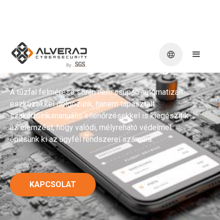
Tűzfal
-konfigurációvizsgálat
A tűzfal felmérése során nem csupán automatizált
eszközökkel dolgozunk, hanem tapasztalt
szakértőink manuális ellenőrzésekkel is kiegészítik
az elemzést, hogy valódi, mélyreható védelmet
építsünk ki az ügyfél rendszerei számára.
KAPCSOLAT