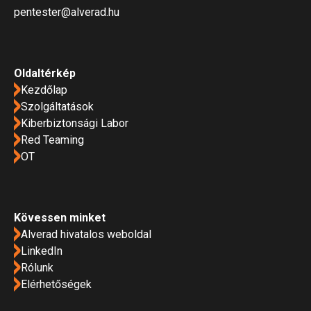
pentester@alverad.hu
Oldaltérkép
Kezdőlap
Szolgáltatások
Kiberbiztonsági Labor
Red Teaming
OT
Kövessen minket
Alverad hivatalos weboldal
LinkedIn
Rólunk
Elérhetőségek