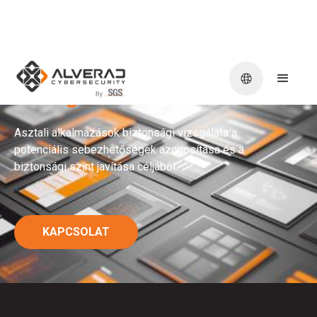
Vastagkliens
vizsgálat
Asztali alkalmazások biztonsági vizsgálata a
potenciális sebezhetőségek azonosítása és a
biztonsági szint javítása céljából.
KAPCSOLAT